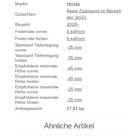
Marke:
Honda
Keine Zulassung im Bereich
Gutachten:
der StVZo
Baujahr:
2018+
Federrate vorne:
6 kgf/mm
Federrate hinten:
6 kgf/mm
Standard Tieferlegung
-35 mm
vorne:
Standard Tieferlegung
-35 mm
hinten:
Empfohlene minimale
-45 mm
Höhe vorne:
Empfohlene minimale
-45 mm
Höhe hinten:
Empfohlene maximale
-25 mm
Höhe vorne:
Empfohlene maximale
-25 mm
Höhe hinten:
Artikelgewicht:
27,61
kg
Ähnliche Artikel