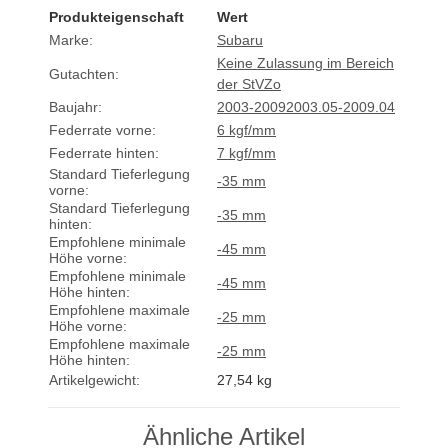
Produkteigenschaft
Wert
Marke:
Subaru
Keine Zulassung im Bereich
Gutachten:
der StVZo
Baujahr:
2003-2009
2003.05-2009.04
Federrate vorne:
6 kgf/mm
Federrate hinten:
7 kgf/mm
Standard Tieferlegung
-35 mm
vorne:
Standard Tieferlegung
-35 mm
hinten:
Empfohlene minimale
-45 mm
Höhe vorne:
Empfohlene minimale
-45 mm
Höhe hinten:
Empfohlene maximale
-25 mm
Höhe vorne:
Empfohlene maximale
-25 mm
Höhe hinten:
Artikelgewicht:
27,54
kg
Ähnliche Artikel