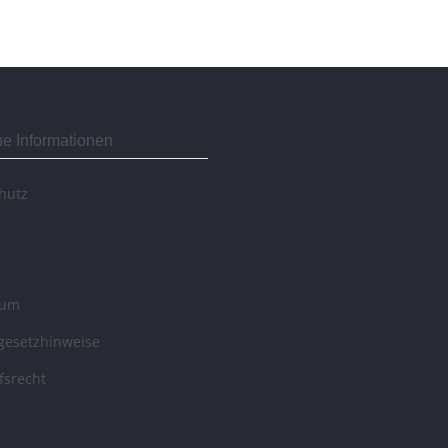
he Informationen
hutz
sum
egesetzhinweise
fsrecht