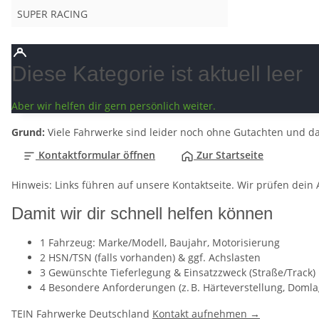
SUPER RACING
Diese Kategorie ist aktuell leer
Aber wir helfen dir gern persönlich weiter.
Grund:
Viele Fahrwerke sind leider noch ohne Gutachten und dah
Kontaktformular öffnen
Zur Startseite
Hinweis: Links führen auf unsere Kontaktseite. Wir prüfen dein A
Damit wir dir schnell helfen können
1
Fahrzeug: Marke/Modell, Baujahr, Motorisierung
2
HSN/TSN (falls vorhanden) & ggf. Achslasten
3
Gewünschte Tieferlegung & Einsatzzweck (Straße/Track)
4
Besondere Anforderungen (z. B. Härteverstellung, Domla
TEIN Fahrwerke Deutschland
Kontakt aufnehmen →