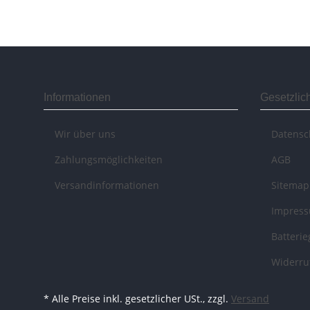
Informationen
Gesetzlic
Wir über uns
Datensc
Zahlungsmöglichkeiten
AGB
Versandinformationen
Sitemap
Impres
Batteri
Widerru
* Alle Preise inkl. gesetzlicher USt., zzgl.
Versand