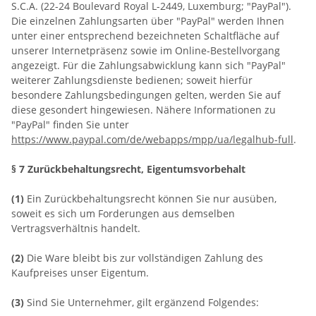
S.C.A. (22-24 Boulevard Royal L-2449, Luxemburg; "PayPal").
Die einzelnen Zahlungsarten über "PayPal" werden Ihnen
unter einer entsprechend bezeichneten Schaltfläche auf
unserer Internetpräsenz sowie im Online-Bestellvorgang
angezeigt. Für die Zahlungsabwicklung kann sich "PayPal"
weiterer Zahlungsdienste bedienen; soweit hierfür
besondere Zahlungsbedingungen gelten, werden Sie auf
diese gesondert hingewiesen. Nähere Informationen zu
"PayPal" finden Sie unter
https://www.paypal.com/de/webapps/mpp/ua/legalhub-full
.
§ 7 Zurückbehaltungsrecht
, Eigentumsvorbehalt
(1)
Ein Zurückbehaltungsrecht können Sie nur ausüben,
soweit es sich um Forderungen aus demselben
Vertragsverhältnis handelt.
(2)
Die Ware bleibt bis zur vollständigen Zahlung des
Kaufpreises unser Eigentum.
(3)
Sind Sie Unternehmer, gilt ergänzend Folgendes: