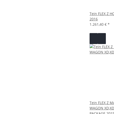
Tein FLEX Z H
2016
1.261,40 €
*
Tein FLEX Z 
WAGON XD,XD 
PACKAGE 2015