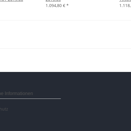
1.094,80 €
*
1.118
he Informationen
hutz