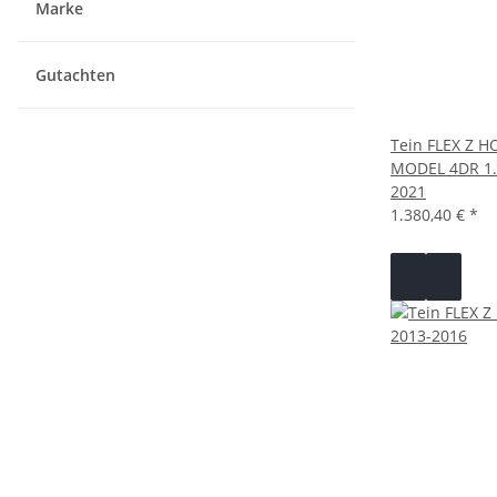
Marke
Gutachten
Tein FLEX Z H
MODEL 4DR 1.
2021
1.380,40 €
*