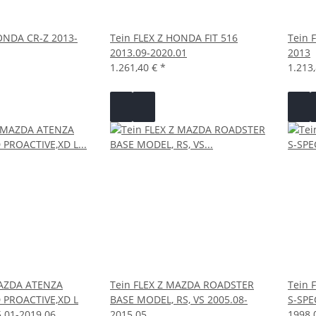
ONDA CR-Z 2013-
Tein FLEX Z HONDA FIT 516
Tein 
2013.09-2020.01
2013
1.261,40 €
*
1.213
MAZDA ATENZA
Tein FLEX Z MAZDA ROADSTER
Tein 
PROACTIVE,XD L
BASE MODEL, RS, VS 2005.08-
S-SPE
.01-2019.06
2015.05
1998.