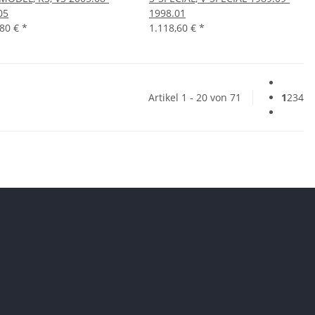
05
1998.01
,80 €
*
1.118,60 €
*
Artikel 1 - 20 von 71
1
2
3
4