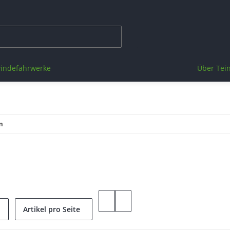
indefahrwerke
Über Tei
m
Artikel pro Seite