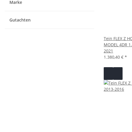
Marke
Gutachten
Tein FLEX Z H
MODEL 4DR 1.
2021
1.380,40 €
*