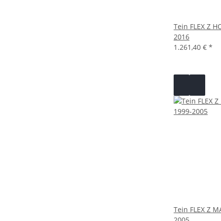
Tein FLEX Z H
2016
1.261,40 €
*
Tein FLEX Z 
2005