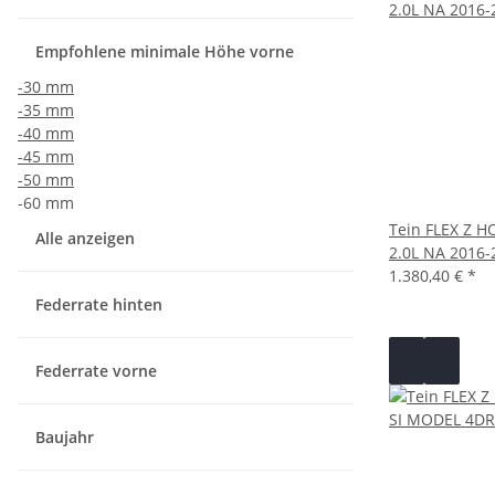
Empfohlene minimale Höhe vorne
-30 mm
-35 mm
-40 mm
-45 mm
-50 mm
-60 mm
Tein FLEX Z H
Alle anzeigen
2.0L NA 2016-
1.380,40 €
*
Federrate hinten
Federrate vorne
Baujahr