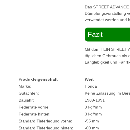
Das STREET ADVANCE Z F
Dämpfungsverstellung vo
verwendet werden und kei
Fazit
Mit dem TEIN STREET AD
täglichen Gebrauch als a
Langlebigkeit und Fahrk
Produkteigenschaft
Wert
Marke:
Honda
Gutachten:
Keine Zulassung im Ber
Baujahr:
1989-1991
Federrate vorne:
9 kgf/mm
Federrate hinten:
3 kgf/mm
Standard Tieferlegung vorne:
-55 mm
Standard Tieferlegung hinten:
-60 mm