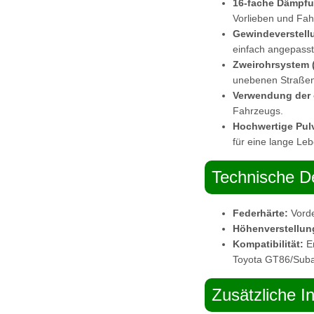
16-fache Dämpfu
Vorlieben und Fa
Gewindeverstell
einfach angepass
Zweirohrsystem 
unebenen Straßen
Verwendung der 
Fahrzeugs.
Hochwertige Pul
für eine lange Le
Technische De
Federhärte:
Vorde
Höhenverstellun
Kompatibilität:
En
Toyota GT86/Sub
Zusätzliche I