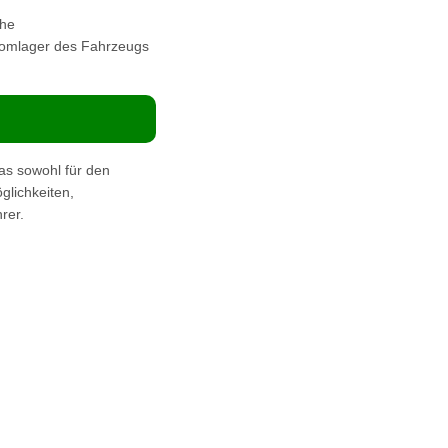
che
 Domlager des Fahrzeugs
s sowohl für den
glichkeiten,
rer.