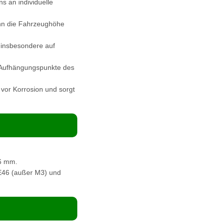
s an individuelle
ann die Fahrzeughöhe
 insbesondere auf
 Aufhängungspunkte des
 vor Korrosion und sorgt
6 mm.
 E46 (außer M3) und