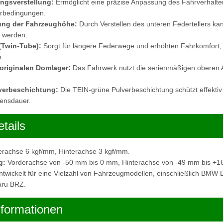
ngsverstellung:
Ermöglicht eine präzise Anpassung des Fahrverhalten
hrbedingungen.
ung der Fahrzeughöhe:
Durch Verstellen des unteren Federtellers k
t werden.
(Twin-Tube):
Sorgt für längere Federwege und erhöhten Fahrkomfort,
.
originalen Domlager:
Das Fahrwerk nutzt die serienmäßigen oberen
verbeschichtung:
Die TEIN-grüne Pulverbeschichtung schützt effektiv
bensdauer.
tails
rachse 6 kgf/mm, Hinterachse 3 kgf/mm.
g:
Vorderachse von -50 mm bis 0 mm, Hinterachse von -49 mm bis +1
twickelt für eine Vielzahl von Fahrzeugmodellen, einschließlich BMW
aru BRZ.
nformationen