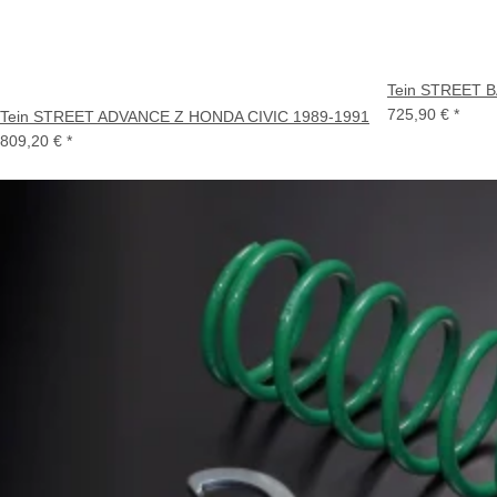
Tein STREET B
725,90 €
*
Tein STREET ADVANCE Z HONDA CIVIC 1989-1991
809,20 €
*