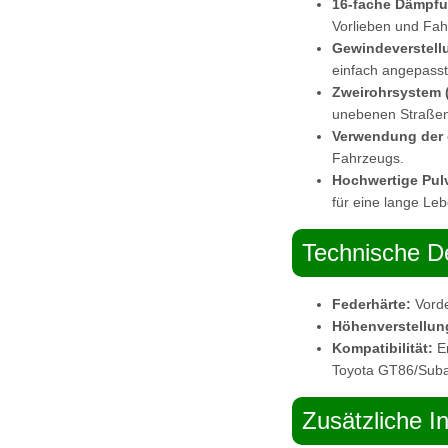
16-fache Dämpfu
Vorlieben und Fa
Gewindeverstell
einfach angepass
Zweirohrsystem 
unebenen Straßen
Verwendung der 
Fahrzeugs.
Hochwertige Pul
für eine lange Le
Technische De
Federhärte:
Vorde
Höhenverstellun
Kompatibilität:
En
Toyota GT86/Sub
Zusätzliche I