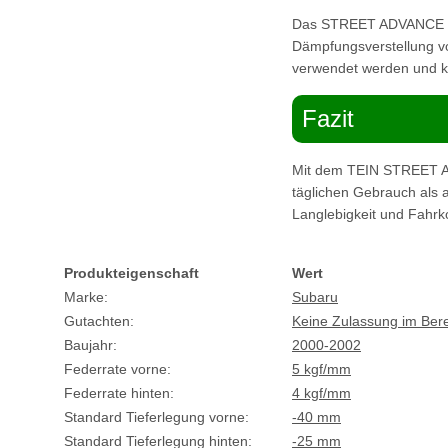
Das STREET ADVANCE Z F
Dämpfungsverstellung vo
verwendet werden und kei
Fazit
Mit dem TEIN STREET AD
täglichen Gebrauch als a
Langlebigkeit und Fahrk
Produkteigenschaft
Wert
Marke:
Subaru
Gutachten:
Keine Zulassung im Ber
Baujahr:
2000-2002
Federrate vorne:
5 kgf/mm
Federrate hinten:
4 kgf/mm
Standard Tieferlegung vorne:
-40 mm
Standard Tieferlegung hinten:
-25 mm