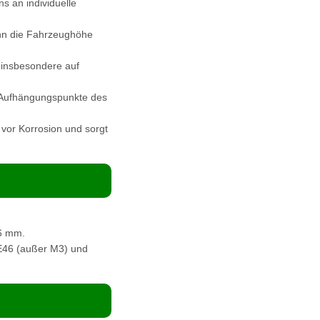
s an individuelle
ann die Fahrzeughöhe
 insbesondere auf
 Aufhängungspunkte des
 vor Korrosion und sorgt
6 mm.
 E46 (außer M3) und