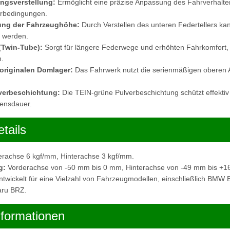
ngsverstellung:
Ermöglicht eine präzise Anpassung des Fahrverhalten
hrbedingungen.
ung der Fahrzeughöhe:
Durch Verstellen des unteren Federtellers k
t werden.
(Twin-Tube):
Sorgt für längere Federwege und erhöhten Fahrkomfort,
.
originalen Domlager:
Das Fahrwerk nutzt die serienmäßigen oberen
verbeschichtung:
Die TEIN-grüne Pulverbeschichtung schützt effektiv
bensdauer.
tails
rachse 6 kgf/mm, Hinterachse 3 kgf/mm.
g:
Vorderachse von -50 mm bis 0 mm, Hinterachse von -49 mm bis +1
twickelt für eine Vielzahl von Fahrzeugmodellen, einschließlich BMW
aru BRZ.
nformationen