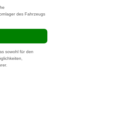
che
 Domlager des Fahrzeugs
s sowohl für den
glichkeiten,
rer.