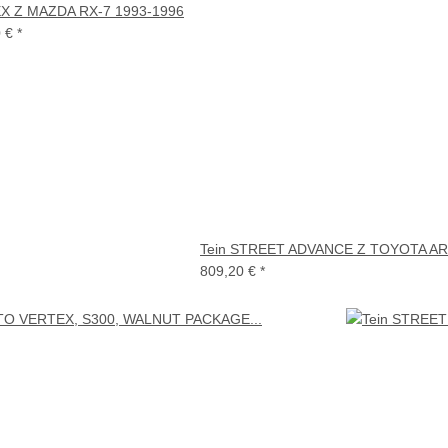
EX Z MAZDA RX-7 1993-1996
0 €
*
Tein STREET ADVANCE Z TOYOTA ARI
809,20 €
*