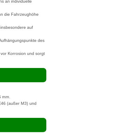
s an individuelle
ann die Fahrzeughöhe
 insbesondere auf
 Aufhängungspunkte des
 vor Korrosion und sorgt
6 mm.
 E46 (außer M3) und