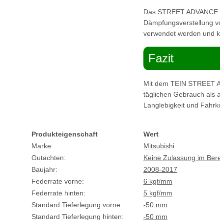
Das STREET ADVANCE Z F
Dämpfungsverstellung vo
verwendet werden und kei
Fazit
Mit dem TEIN STREET AD
täglichen Gebrauch als a
Langlebigkeit und Fahrk
Produkteigenschaft
Wert
Marke:
Mitsubishi
Gutachten:
Keine Zulassung im Ber
Baujahr:
2008-2017
Federrate vorne:
6 kgf/mm
Federrate hinten:
5 kgf/mm
Standard Tieferlegung vorne:
-50 mm
Standard Tieferlegung hinten:
-50 mm