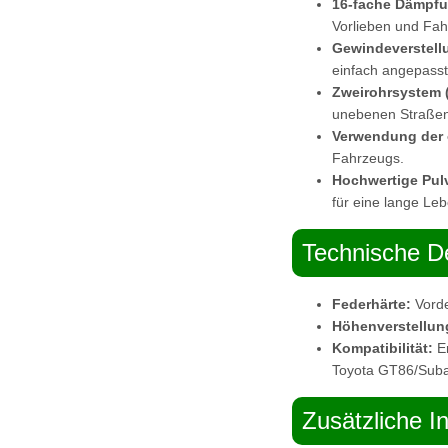
16-fache Dämpfu
Vorlieben und Fa
Gewindeverstell
einfach angepass
Zweirohrsystem 
unebenen Straßen
Verwendung der 
Fahrzeugs.
Hochwertige Pul
für eine lange Le
Technische De
Federhärte:
Vorde
Höhenverstellun
Kompatibilität:
En
Toyota GT86/Sub
Zusätzliche I