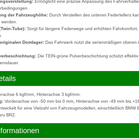
ngsverstellung:
Ermöglicht eine präzise Anpassung des Fahrverhalten
hrbedingungen.
ung der Fahrzeughöhe:
Durch Verstellen des unteren Federtellers k
t werden.
(Twin-Tube):
Sorgt für längere Federwege und erhöhten Fahrkomfort,
.
originalen Domlager:
Das Fahrwerk nutzt die serienmäßigen oberen
verbeschichtung:
Die TEIN-grüne Pulverbeschichtung schützt effektiv
bensdauer.
tails
rachse 6 kgf/mm, Hinterachse 3 kgf/mm.
g:
Vorderachse von -50 mm bis 0 mm, Hinterachse von -49 mm bis +1
twickelt für eine Vielzahl von Fahrzeugmodellen, einschließlich BMW
aru BRZ.
nformationen