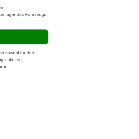
che
 Domlager des Fahrzeugs
s sowohl für den
glichkeiten,
rer.