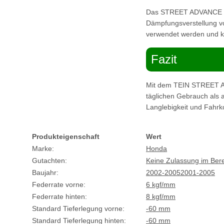
Das STREET ADVANCE Z F
Dämpfungsverstellung vo
verwendet werden und kei
Fazit
Mit dem TEIN STREET AD
täglichen Gebrauch als a
Langlebigkeit und Fahrk
Produkteigenschaft
Wert
Marke:
Honda
Gutachten:
Keine Zulassung im Ber
Baujahr:
2002-2005
2001-2005
Federrate vorne:
6 kgf/mm
Federrate hinten:
8 kgf/mm
Standard Tieferlegung vorne:
-60 mm
Standard Tieferlegung hinten:
-60 mm