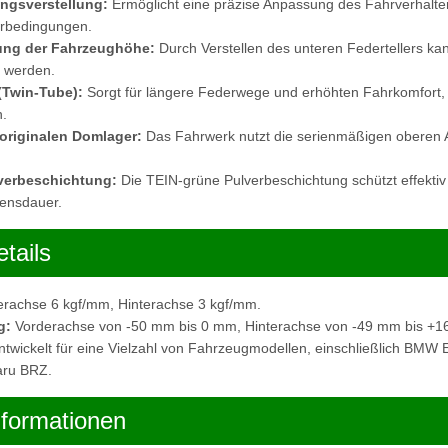
ngsverstellung:
Ermöglicht eine präzise Anpassung des Fahrverhalten
hrbedingungen.
ung der Fahrzeughöhe:
Durch Verstellen des unteren Federtellers k
t werden.
(Twin-Tube):
Sorgt für längere Federwege und erhöhten Fahrkomfort,
.
originalen Domlager:
Das Fahrwerk nutzt die serienmäßigen oberen
verbeschichtung:
Die TEIN-grüne Pulverbeschichtung schützt effektiv
bensdauer.
tails
rachse 6 kgf/mm, Hinterachse 3 kgf/mm.
g:
Vorderachse von -50 mm bis 0 mm, Hinterachse von -49 mm bis +1
twickelt für eine Vielzahl von Fahrzeugmodellen, einschließlich BMW
aru BRZ.
nformationen