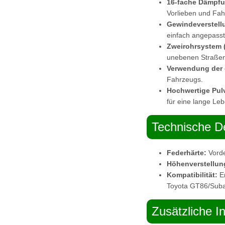
16-fache Dämpfu
Vorlieben und Fa
Gewindeverstell
einfach angepass
Zweirohrsystem 
unebenen Straßen
Verwendung der 
Fahrzeugs.
Hochwertige Pul
für eine lange Le
Technische De
Federhärte:
Vorde
Höhenverstellun
Kompatibilität:
En
Toyota GT86/Sub
Zusätzliche I