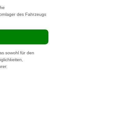
che
 Domlager des Fahrzeugs
s sowohl für den
glichkeiten,
rer.