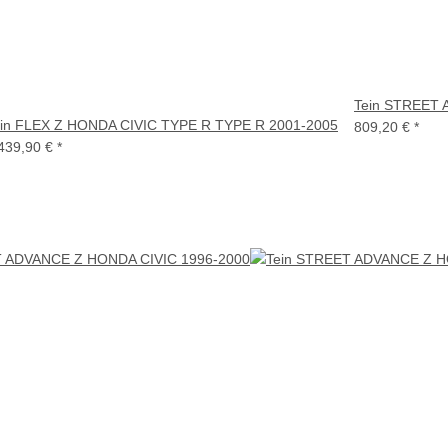
Tein STREET 
ein FLEX Z HONDA CIVIC TYPE R TYPE R 2001-2005
809,20 €
*
439,90 €
*