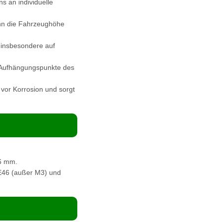
s an individuelle
ann die Fahrzeughöhe
 insbesondere auf
 Aufhängungspunkte des
 vor Korrosion und sorgt
6 mm.
 E46 (außer M3) und