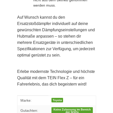
nicht aus dem Betrieb genommen
werden muss.
Auf Wunsch kannst du den
Ersatzstoßdämpfer individuell auf deine
gewünschten Dämpfungseinstellungen und
Hubmaße anpassen – so stehen dir
mehrere Ersatzgeräte in unterschiedlichen
Spezifikationen zur Verfügung, um jederzeit
optimal gerüstet zu sein.
Erlebe modernste Technologie und höchste
Qualität mit dem TEIN Flex Z – für ein
Fahrerlebnis, das dich begeistern wird!
Produkteigenschaft
Wert
Marke:
Toyota
Keine Zulassung im Bereich
Gutachten:
der StVZo