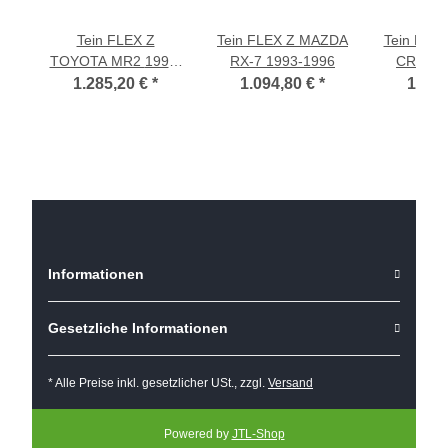
Tein FLEX Z
Tein FLEX Z MAZDA
Tein FLE
TOYOTA MR2 1990-
RX-7 1993-1996
CR
1999
1.285,20 €
*
1.094,80 €
*
1.261
Informationen
Gesetzliche Informationen
* Alle Preise inkl. gesetzlicher USt., zzgl.
Versand
Powered by
JTL-Shop