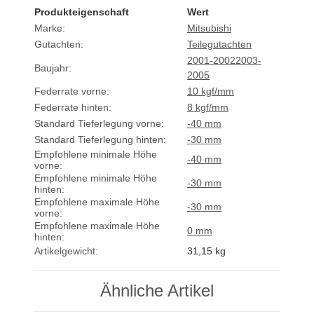
Produkteigenschaft
Wert
Marke:
Mitsubishi
Gutachten:
Teilegutachten
2001-2002
2003-
Baujahr:
2005
Federrate vorne:
10 kgf/mm
Federrate hinten:
8 kgf/mm
Standard Tieferlegung vorne:
-40 mm
Standard Tieferlegung hinten:
-30 mm
Empfohlene minimale Höhe
-40 mm
vorne:
Empfohlene minimale Höhe
-30 mm
hinten:
Empfohlene maximale Höhe
-30 mm
vorne:
Empfohlene maximale Höhe
0 mm
hinten:
Artikelgewicht:
31,15
kg
Ähnliche Artikel