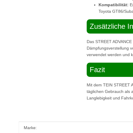
Kompatibilität:
En
Toyota GT86/Sub
Zusätzliche I
Das STREET ADVANCE Z F
Dämpfungsverstellung vo
verwendet werden und kei
Fazit
Mit dem TEIN STREET AD
täglichen Gebrauch als a
Langlebigkeit und Fahrk
Produkteigenschaft
Wert
Marke: