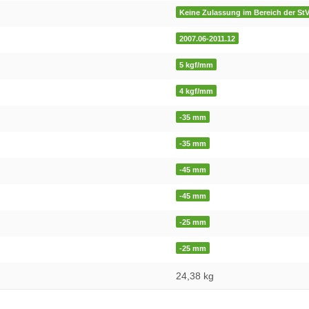
Keine Zulassung im Bereich der St
2007.06-2011.12
5 kgf/mm
4 kgf/mm
-35 mm
-35 mm
-45 mm
-45 mm
-25 mm
-25 mm
24,38
kg