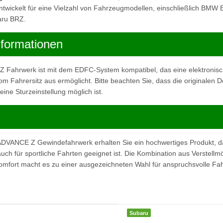
twickelt für eine Vielzahl von Fahrzeugmodellen, einschließlich BMW
aru BRZ.
nformationen
ahrwerk ist mit dem EDFC-System kompatibel, das eine elektronis
m Fahrersitz aus ermöglicht. Bitte beachten Sie, dass die originalen
ne Sturzeinstellung möglich ist.
VANCE Z Gewindefahrwerk erhalten Sie ein hochwertiges Produkt, da
uch für sportliche Fahrten geeignet ist. Die Kombination aus Verstellmö
omfort macht es zu einer ausgezeichneten Wahl für anspruchsvolle Fah
Subaru