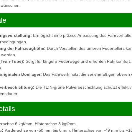
n wünschen.
le
ngsverstellung:
Ermöglicht eine präzise Anpassung des Fahrverhalten
hrbedingungen.
ung der Fahrzeughöhe:
Durch Verstellen des unteren Federtellers k
t werden.
(Twin-Tube):
Sorgt für längere Federwege und erhöhten Fahrkomfort,
.
originalen Domlager:
Das Fahrwerk nutzt die serienmäßigen oberen
verbeschichtung:
Die TEIN-grüne Pulverbeschichtung schützt effektiv
bensdauer.
tails
rachse 6 kgf/mm, Hinterachse 3 kgf/mm.
g:
Vorderachse von -50 mm bis 0 mm, Hinterachse von -49 mm bis +1