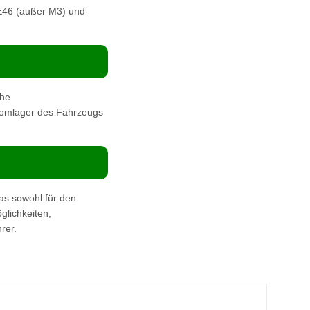
 E46 (außer M3) und
che
 Domlager des Fahrzeugs
s sowohl für den
glichkeiten,
rer.