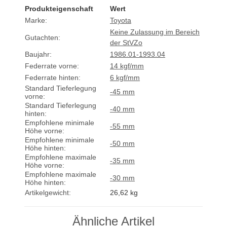
Produkteigenschaft
Wert
Marke:
Toyota
Keine Zulassung im Bereich
Gutachten:
der StVZo
Baujahr:
1986.01-1993.04
Federrate vorne:
14 kgf/mm
Federrate hinten:
6 kgf/mm
Standard Tieferlegung
-45 mm
vorne:
Standard Tieferlegung
-40 mm
hinten:
Empfohlene minimale
-55 mm
Höhe vorne:
Empfohlene minimale
-50 mm
Höhe hinten:
Empfohlene maximale
-35 mm
Höhe vorne:
Empfohlene maximale
-30 mm
Höhe hinten:
Artikelgewicht:
26,62
kg
Ähnliche Artikel