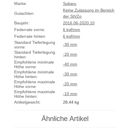
Marke:
Subaru
Keine Zulassung im Bereich
Gutachten:
der StVZo
Baujahr:
2016.06-2020.10
Federrate vorne:
6 kgf/mm
Federrate hinten:
6 kgf/mm
Standard Tieferlegung
-30 mm
vorne:
Standard Tieferlegung
-20 mm
hinten:
Empfohlene minimale
-40 mm
Höhe vorne:
Empfohlene minimale
-30 mm
Höhe hinten:
Empfohlene maximale
-20 mm
Höhe vorne:
Empfohlene maximale
-10 mm
Höhe hinten:
Artikelgewicht:
28,44
kg
Ähnliche Artikel