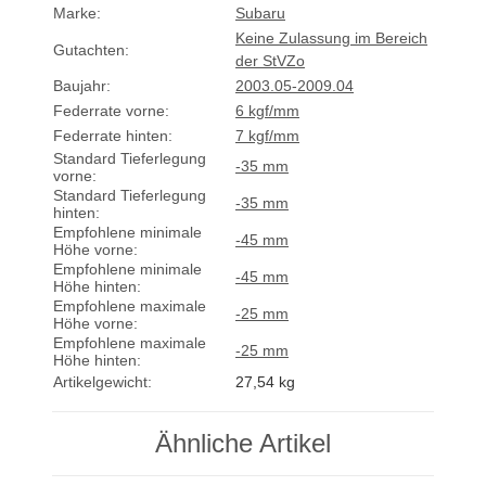
Marke:
Subaru
Keine Zulassung im Bereich
Gutachten:
der StVZo
Baujahr:
2003.05-2009.04
Federrate vorne:
6 kgf/mm
Federrate hinten:
7 kgf/mm
Standard Tieferlegung
-35 mm
vorne:
Standard Tieferlegung
-35 mm
hinten:
Empfohlene minimale
-45 mm
Höhe vorne:
Empfohlene minimale
-45 mm
Höhe hinten:
Empfohlene maximale
-25 mm
Höhe vorne:
Empfohlene maximale
-25 mm
Höhe hinten:
Artikelgewicht:
27,54
kg
Ähnliche Artikel