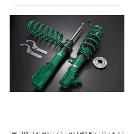
Tein STREET ADVANCE Z NISSAN FAIRLADY Z VERSION S