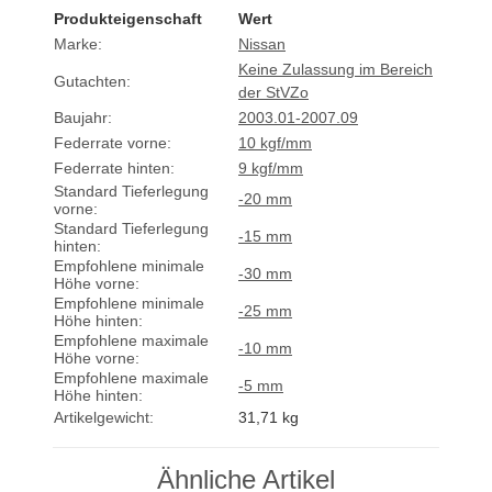
Produkteigenschaft
Wert
Marke:
Nissan
Keine Zulassung im Bereich
Gutachten:
der StVZo
Baujahr:
2003.01-2007.09
Federrate vorne:
10 kgf/mm
Federrate hinten:
9 kgf/mm
Standard Tieferlegung
-20 mm
vorne:
Standard Tieferlegung
-15 mm
hinten:
Empfohlene minimale
-30 mm
Höhe vorne:
Empfohlene minimale
-25 mm
Höhe hinten:
Empfohlene maximale
-10 mm
Höhe vorne:
Empfohlene maximale
-5 mm
Höhe hinten:
Artikelgewicht:
31,71
kg
Ähnliche Artikel