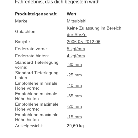
Fahrerlebnis, das dich begeistern wird!
Produkteigenschaft
Wert
Marke:
Mitsubishi
Keine Zulassung im Bereich
Gutachten:
der StVZo
Baujahr:
2006.05-2012.06
Federrate vorne:
5 kgf/mm
Federrate hinten:
4 kgf/mm
Standard Tieferlegung
-30 mm
vorne:
Standard Tieferlegung
-25 mm
hinten:
Empfohlene minimale
-40 mm
Höhe vorne:
Empfohlene minimale
-35 mm
Höhe hinten:
Empfohlene maximale
-20 mm
Höhe vorne:
Empfohlene maximale
-15 mm
Höhe hinten:
Artikelgewicht:
29,60
kg