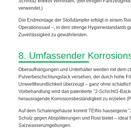
Schmutz effektiv verhindert. (Bei einigen Fahrzeugm
verwendet.)
Die Endmontage der Stoßdämpfer erfolgt in einem Rei
Operationssaal –, in dem strenge Hygienestandards g
Zuverlässigkeit zu gewährleisten.
8. Umfassender Korrosion
Oberaufhängungen und Unterhalter werden mit dem ch
Pulverbeschichtungslack versehen, der durch hohe Fi
Umweltfreundlichkeit überzeugt – ganz ohne schädlich
Vorbehandlung wird das patentierte "2-Schicht/1-Bac
herausragende Korrosionsbeständigkeit zu erzielen (P
Auf dem Schalengehäuse kommt TEINs hauseigene "ZT
Schutz gegen Absplitterungen und Rost bietet – idea
Salzwasserumgebungen.