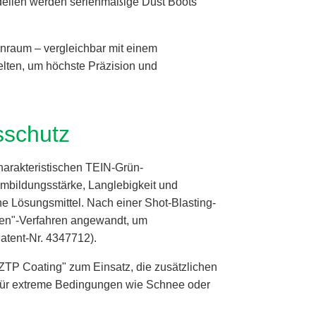
odellen werden serienmäßige Dust Boots
nraum – vergleichbar mit einem
elten, um höchste Präzision und
sschutz
arakteristischen TEIN-Grün-
lmbildungsstärke, Langlebigkeit und
e Lösungsmittel. Nach einer Shot-Blasting-
ken"-Verfahren angewandt, um
atent-Nr. 4347712).
P Coating" zum Einsatz, die zusätzlichen
l für extreme Bedingungen wie Schnee oder